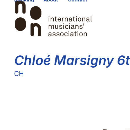
Skip
to
content
Chloé Marsigny 6t
CH