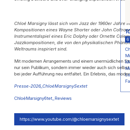
Chloé Marsigny lässt sich vom Jazz der 1960er Jahre in
Kompositionen eines Wayne Shorter oder John Coltra
1
Instrumentalspiel eines Eric Dolphy oder Ornette Colem
6
Jazzkompositionen, die von den physikalischen Phäno
Weltraums inspiriert sind.
Ch
Mi
Mit modernen Arrangements und einem unermüdlichen Stre
Me
nur sein Publikum, sondern immer wieder auch sich selbst –
Mi
bei jeder Aufführung neu entfaltet. Ein Erlebnis, das mod
Lo
Fa
Presse-2026_ChloéMarsignySextet
ChloéMarsigny6tet_Reviews
https://www.youtube.com/@chloemarsignysextet