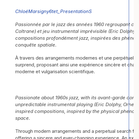
ChloéMarsigny6tet_PresentationS
Passionnée par le jazz des années 1960 regroupant co
Coltrane) et jeu instrumental imprévisible (Eric Dolphy
compositions profondément jazz, inspirées des phénomè
conquête spatiale.
À travers des arrangements modernes et une perpétuelle r
surprend, proposant ainsi une expérience sincère et chaqu
moderne et vulgarisation scientifique.
Passionate about 1960s jazz, with its avant-garde comp
unpredictable instrumental playing (Eric Dolphy, Ornet
inspired compositions, inspired by the physical phenom
space.
Through modern arrangements and a perpetual search for sp
offering a sincere and ever-changing experience. An exp