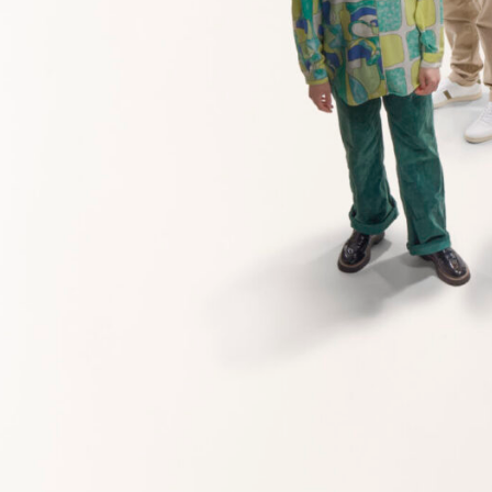
mpositions avant-gardistes (Wayne Shorter, John
, Ornette Coleman), Chloé Marsigny nous livre des
nes physiques régissant notre univers et de la
echerche de spontanéité, le sextet surprend et se
e fois différente. Une expérience mêlant jazz
ositions (Wayne Shorter, John Coltrane) and
te Coleman), Chloé Marsigny delivers deeply jazz-
ena that govern our universe and the conquest of
ontaneity, the sextet surprises and surprises itself,
erience combining modern jazz and popular science.