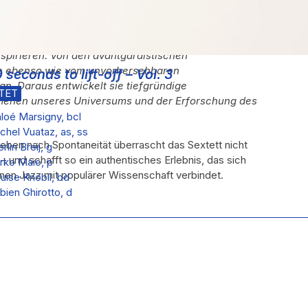
spirieren. Von den avantgardistischen
ne ebenso wie vom unvorhersehbaren
0 seconds to lift-off – Vol. 3
an. Daraus entwickelt sie tiefgründige
TET
menen unseres Universums und der Erforschung des
loé Marsigny, bcl
chel Vuataz, as, ss
ben nach Spontaneität überrascht das Sextett nicht
rlin Breij, g
 und schafft so ein authentisches Erlebnis, das sich
rko Maio, p
ernen Jazz mit populärer Wissenschaft verbindet.
uise Knobil, bd
bien Ghirotto, d