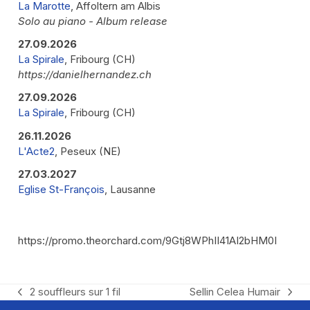
La Marotte
, Affoltern am Albis
Solo au piano - Album release
27.09.2026
La Spirale
, Fribourg (CH)
https://danielhernandez.ch
27.09.2026
La Spirale
, Fribourg (CH)
26.11.2026
L'Acte2
, Peseux (NE)
27.03.2027
Eglise St-François
, Lausanne
https://promo.theorchard.com/9Gtj8WPhII41AI2bHM0I
2 souffleurs sur 1 fil
Sellin Celea Humair
previous
next