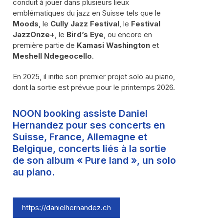
conduit à jouer dans plusieurs lieux
emblématiques du jazz en Suisse tels que le
Moods
, le
Cully Jazz Festival
, le
Festival
JazzOnze+
, le
Bird’s Eye
, ou encore en
première partie de
Kamasi Washington
et
Meshell Ndegeocello
.
En 2025, il initie son premier projet solo au piano,
dont la sortie est prévue pour le printemps 2026.
NOON booking assiste Daniel
Hernandez pour ses concerts en
Suisse, France, Allemagne et
Belgique, concerts liés à la sortie
de son album « Pure land », un solo
au piano.
https://danielhernandez.ch