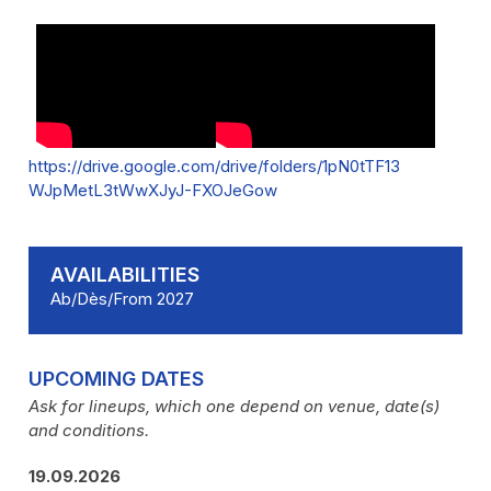
https://drive.google.com/drive/folders/1pN0tTF13
WJpMetL3tWwXJyJ-FXOJeGow
AVAILABILITIES
Ab/Dès/From 2027
UPCOMING DATES
Ask for lineups, which one depend on venue, date(s)
and conditions.
19.09.2026