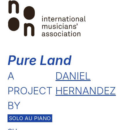
Skip
Open
Close
to
mobile
mobile
content
menu
menu
Pure Land
A
DANIEL
PROJECT
HERNANDEZ
BY
SOLO AU PIANO