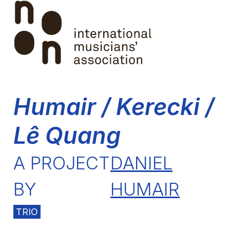
Skip
Open
Close
to
mobile
mobile
content
menu
menu
Humair / Kerecki /
Lê Quang
A PROJECT
DANIEL
BY
HUMAIR
TRIO